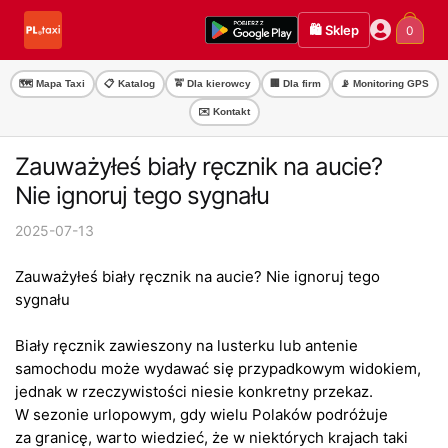
Przejdź
Przejdź
🛍️ Sklep
0
do
do
nawigacji
treści
🗺️ Mapa Taxi
📋 Katalog
🚖 Dla kierowcy
🏢 Dla firm
📡 Monitoring GPS
✉️ Kontakt
Zauważyłeś biały ręcznik na aucie?
Nie ignoruj tego sygnału
2025-07-13
Zauważyłeś biały ręcznik na aucie? Nie ignoruj tego
sygnału
Biały ręcznik zawieszony na lusterku lub antenie
samochodu może wydawać się przypadkowym widokiem,
jednak w rzeczywistości niesie konkretny przekaz.
W sezonie urlopowym, gdy wielu Polaków podróżuje
za granicę, warto wiedzieć, że w niektórych krajach taki