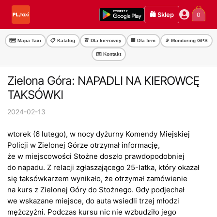
Przejdź
Przejdź
🛍️ Sklep
0
do
do
nawigacji
treści
🗺️ Mapa Taxi
📋 Katalog
🚖 Dla kierowcy
🏢 Dla firm
📡 Monitoring GPS
✉️ Kontakt
Zielona Góra: NAPADLI NA KIEROWCĘ
TAKSÓWKI
2024-02-13
wtorek (6 lutego), w nocy dyżurny Komendy Miejskiej
Policji w Zielonej Górze otrzymał informację,
że w miejscowości Stożne doszło prawdopodobniej
do napadu. Z relacji zgłaszającego 25-latka, który okazał
się taksówkarzem wynikało, że otrzymał zamówienie
na kurs z Zielonej Góry do Stożnego. Gdy podjechał
we wskazane miejsce, do auta wsiedli trzej młodzi
mężczyźni. Podczas kursu nic nie wzbudziło jego