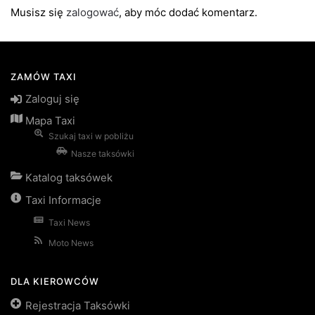
Musisz się
zalogować
, aby móc dodać komentarz.
ZAMÓW TAXI
Zaloguj się
Mapa Taxi
Szukaj taxi w pobliżu
Nasze taksówki
Katalog taksówek
Taxi Informacje
Taxi News
Moto News
DLA KIEROWCÓW
Rejestracja Taksówki