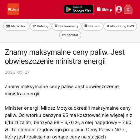
Przejdź
Przejdź
🛍️ Sklep
0
do
do
nawigacji
treści
🗺️ Mapa Taxi
📋 Katalog
🚖 Dla kierowcy
🏢 Dla firm
📡 Monitoring GPS
✉️ Kontakt
Znamy maksymalne ceny paliw. Jest
obwieszczenie ministra energii
2026-05-27
Znamy maksymalne ceny paliw. Jest obwieszczenie
ministra energii
Minister energii Miłosz Motyka określił maksymalne ceny
paliw. Od wtorku benzyna 95 ma kosztować nie więcej niż
6,16 zł za litr, benzyna 98 – 6,76 zł, a olej napędowy – 7,60
zł. To element rządowego programu Ceny Paliwa Niżej,
który jest reakcją na rosnące ceny na stacjach