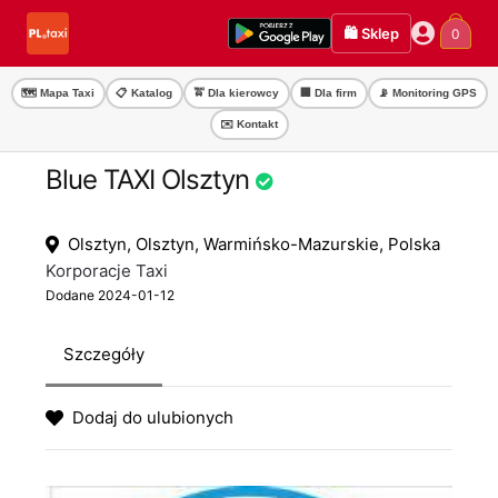
Przejdź
Przejdź
🛍️ Sklep
0
do
do
nawigacji
treści
🗺️ Mapa Taxi
📋 Katalog
🚖 Dla kierowcy
🏢 Dla firm
📡 Monitoring GPS
✉️ Kontakt
Blue TAXI Olsztyn
Olsztyn, Olsztyn, Warmińsko-Mazurskie, Polska
Korporacje Taxi
Dodane 2024-01-12
Szczegóły
Dodaj do ulubionych