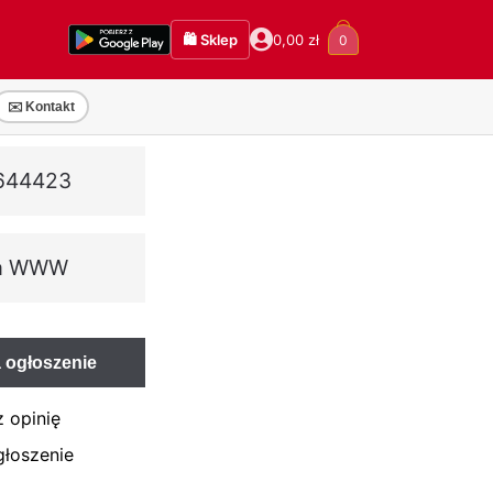
🛍️ Sklep
0,00
zł
0
✉️ Kontakt
644423
na WWW
 ogłoszenie
 opinię
głoszenie