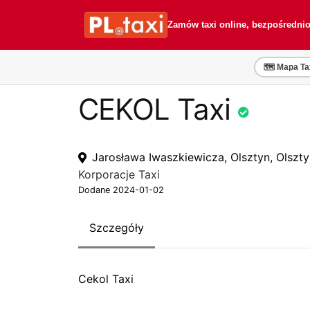
Przejdź
Przejdź
do
do
Zamów taxi online, bezpośredni
nawigacji
treści
🗺️ Mapa Ta
CEKOL Taxi
Jarosława Iwaszkiewicza, Olsztyn, Olszt
Korporacje Taxi
Dodane 2024-01-02
Szczegóły
Cekol Taxi