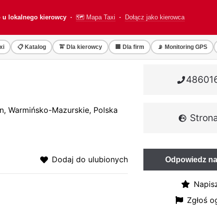
o u lokalnego kierowcy ·
🗺️ Mapa Taxi
·
Dołącz jako kierowca
xi
📋 Katalog
🚖 Dla kierowcy
🏢 Dla firm
📡 Monitoring GPS
48601
yn, Warmińsko-Mazurskie, Polska
Stro
Dodaj do ulubionych
Odpowiedz na
Napisz
Zgłoś o