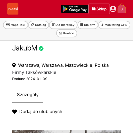
Przejdź
Przejdź
🛍️ Sklep
0
do
do
nawigacji
treści
🗺️ Mapa Taxi
📋 Katalog
🚖 Dla kierowcy
🏢 Dla firm
📡 Monitoring GPS
✉️ Kontakt
JakubM
Warszawa, Warszawa, Mazowieckie, Polska
Firmy Taksówkarskie
Dodane 2024-01-09
Szczegóły
Dodaj do ulubionych