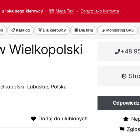
o u lokalnego kierowcy ·
🗺️ Mapa Taxi
·
Dołącz jako kierowca
xi
📋 Katalog
🚖 Dla kierowcy
🏢 Dla firm
📡 Monitoring GPS
w Wielkopolski
+48 95
Str
lkopolski, Lubuskie, Polska
Odpowiedz 
Dodaj do ulubionych
Nap
Zgłoś