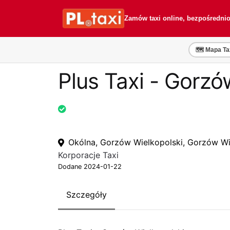
Przejdź
Przejdź
do
do
Zamów taxi online, bezpośredni
nawigacji
treści
🗺️ Mapa Ta
Plus Taxi - Gorzó
Okólna, Gorzów Wielkopolski, Gorzów Wie
Korporacje Taxi
Dodane 2024-01-22
Szczegóły