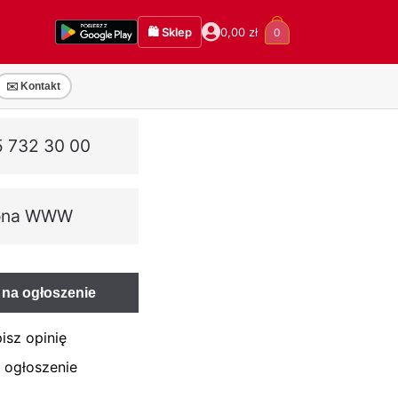
🛍️ Sklep
0,00
zł
0
✉️ Kontakt
 732 30 00
ona WWW
na ogłoszenie
isz opinię
 ogłoszenie