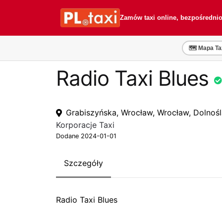
Przejdź
Przejdź
do
do
Zamów taxi online, bezpośredni
nawigacji
treści
🗺️ Mapa Ta
Radio Taxi Blues
Grabiszyńska, Wrocław, Wrocław, Dolnośl
Korporacje Taxi
Dodane 2024-01-01
Szczegóły
Radio Taxi Blues