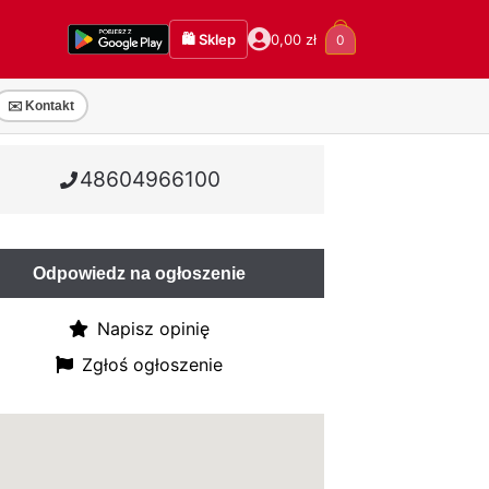
🛍️ Sklep
0,00
zł
0
✉️ Kontakt
48604966100
Odpowiedz na ogłoszenie
Napisz opinię
Zgłoś ogłoszenie