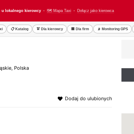
o u lokalnego kierowcy ·
🗺️ Mapa Taxi
·
Dołącz jako kierowca
xi
📋 Katalog
🚖 Dla kierowcy
🏢 Dla firm
📡 Monitoring GPS
ąskie, Polska
Dodaj do ulubionych