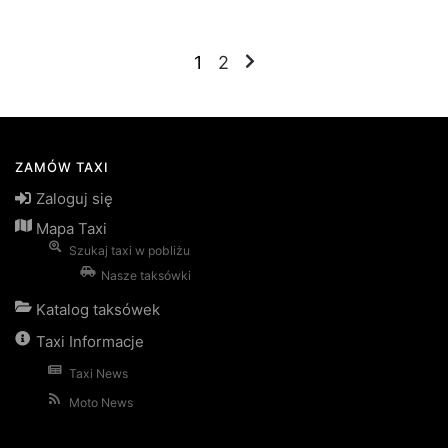
Stronicowanie
1
2
wpisów
ZAMÓW TAXI
Zaloguj się
Mapa Taxi
Szukaj taxi w pobliżu
Nasze taksówki
Katalog taksówek
Taxi Informacje
Taxi News
Moto News