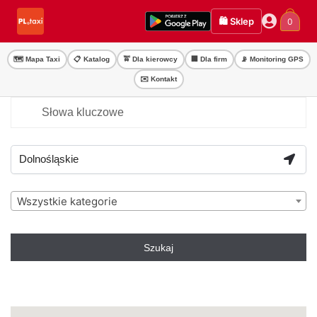
Przejdź
Przejdź
🛍️ Sklep
0
do
do
nawigacji
treści
🗺️ Mapa Taxi
📋 Katalog
🚖 Dla kierowcy
🏢 Dla firm
📡 Monitoring GPS
✉️ Kontakt
Wszystkie kategorie
Szukaj