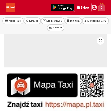
Przejdź
Przejdź
🛍️ Sklep
0
do
do
nawigacji
treści
🗺️ Mapa Taxi
📋 Katalog
🚖 Dla kierowcy
🏢 Dla firm
📡 Monitoring GPS
✉️ Kontakt
🔍