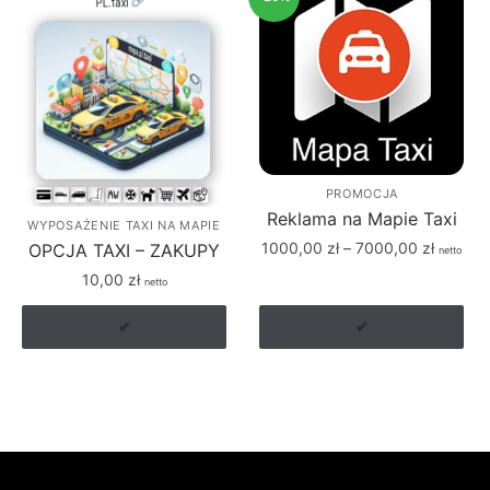
PROMOCJA
Reklama na Mapie Taxi
WYPOSAŻENIE TAXI NA MAPIE
Zakres
1000,00
zł
–
7000,00
zł
OPCJA TAXI – ZAKUPY
netto
cen:
10,00
zł
netto
Ten
od
produkt
1000,00
✔
✔
ma
do
wiele
7000,00
wariantów.
Opcje
można
wybrać