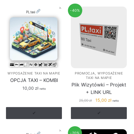
-40%
,
WYPOSAŻENIE TAXI NA MAPIE
PROMOCJA
WYPOSAŻENIE
TAXI NA MAPIE
OPCJA TAXI – KOMBI
Plik Wizytówki – Projekt
10,00
zł
netto
+ LINK URL
Pierwotna
Aktualna
15,00
zł
25,00
zł
netto
cena
cena
wynosiła:
wynosi:
✔
✔
25,00 zł.
15,00 zł.
-20%