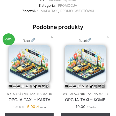
SKU:
banner-mapa-taxi
Kategoria:
PROMOCJA
Znaczniki:
MAPA TAXI
,
PROMO
,
WIZYTÓWKI
Podobne produkty
-50%
WYPOSAŻENIE TAXI NA MAPIE
WYPOSAŻENIE TAXI NA MAPIE
OPCJA TAXI – KARTA
OPCJA TAXI – KOMBI
Pierwotna
Aktualna
5,00
zł
10,00
zł
10,00
zł
netto
netto
cena
cena