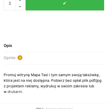
✔
Plik
BANER
-
Projekt
PDF:
Mapa
Taxi
Opis
Opinie
0
Promuj witrynę Mapa Taxi i tym samym swoją taksówkę,
która jest na niej dostępna. Pobierz bez opłat plik pdf/jpg
z projektem reklamy, wydrukuj w swoim zakresie lub
w
drukarni
.