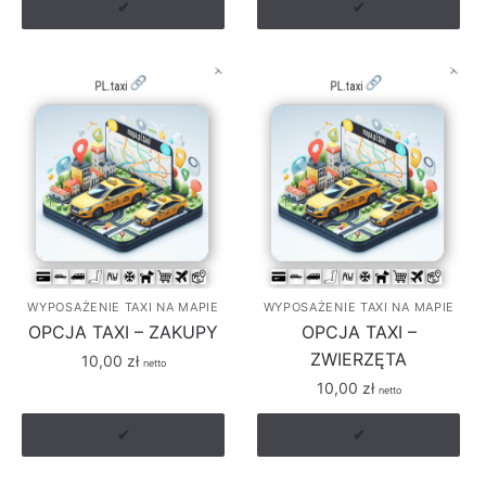
wynosiła:
wynosi:
✔
✔
10,00 zł.
5,00 zł.
WYPOSAŻENIE TAXI NA MAPIE
WYPOSAŻENIE TAXI NA MAPIE
OPCJA TAXI – ZAKUPY
OPCJA TAXI –
ZWIERZĘTA
10,00
zł
netto
10,00
zł
netto
✔
✔