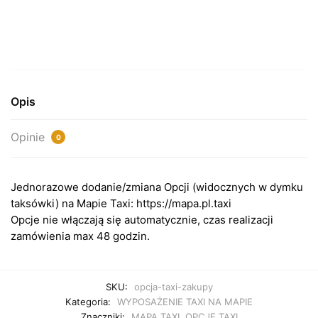
-
ZAKUPY
Opis
Opinie
0
Jednorazowe dodanie/zmiana Opcji (widocznych w dymku
taksówki) na Mapie Taxi: https://mapa.pl.taxi
Opcje nie włączają się automatycznie, czas realizacji
zamówienia max 48 godzin.
SKU:
opcja-taxi-zakupy
Kategoria:
WYPOSAŻENIE TAXI NA MAPIE
Znaczniki:
MAPA TAXI
,
OPCJE TAXI