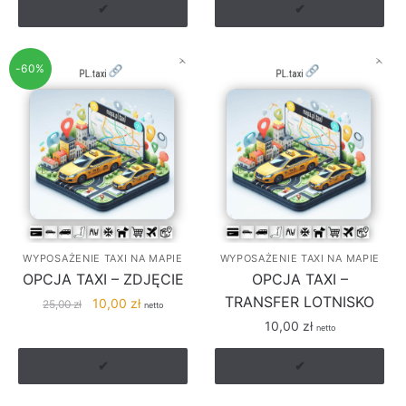
✔
✔
-60%
WYPOSAŻENIE TAXI NA MAPIE
WYPOSAŻENIE TAXI NA MAPIE
OPCJA TAXI – ZDJĘCIE
OPCJA TAXI –
TRANSFER LOTNISKO
Pierwotna
Aktualna
10,00
zł
25,00
zł
netto
cena
cena
10,00
zł
netto
wynosiła:
wynosi:
25,00 zł.
10,00 zł.
✔
✔