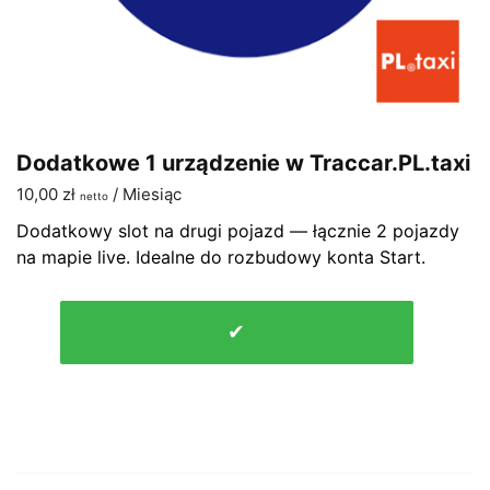
Dodatkowe 1 urządzenie w Traccar.PL.taxi
10,00
zł
/ Miesiąc
netto
Dodatkowy slot na drugi pojazd — łącznie 2 pojazdy
na mapie live. Idealne do rozbudowy konta Start.
ilość
✔
Dodatkowe
1
urządzenie
w
Traccar.PL.taxi