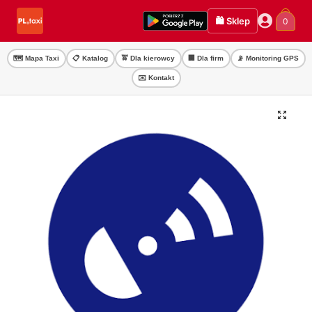
Przejdź
Przejdź
🛍️ Sklep
0
do
do
nawigacji
treści
🗺️ Mapa Taxi
📋 Katalog
🚖 Dla kierowcy
🏢 Dla firm
📡 Monitoring GPS
✉️ Kontakt
🔍