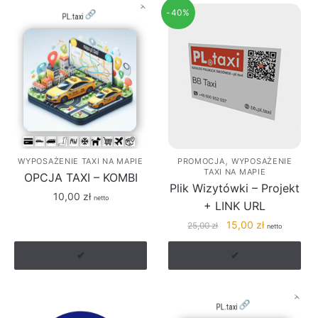
-40%
,
WYPOSAŻENIE TAXI NA MAPIE
PROMOCJA
WYPOSAŻENIE
TAXI NA MAPIE
OPCJA TAXI – KOMBI
Plik Wizytówki – Projekt
10,00
zł
netto
+ LINK URL
Pierwotna
Aktualna
15,00
zł
25,00
zł
netto
cena
cena
wynosiła:
wynosi:
✔
✔
25,00 zł.
15,00 zł.