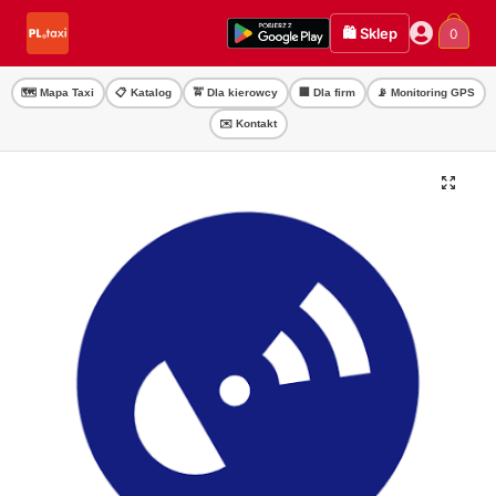
Przejdź
Przejdź
🛍️ Sklep
0
do
do
nawigacji
treści
🗺️ Mapa Taxi
📋 Katalog
🚖 Dla kierowcy
🏢 Dla firm
📡 Monitoring GPS
✉️ Kontakt
🔍