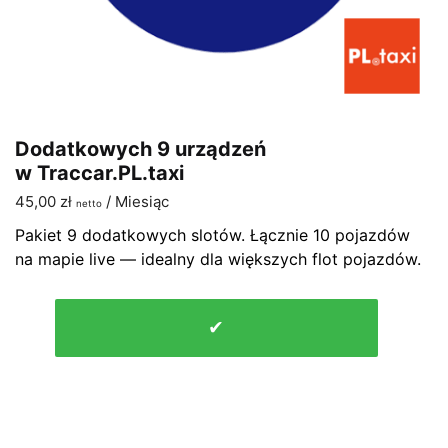
Dodatkowych 9 urządzeń
w Traccar.PL.taxi
45,00
zł
/ Miesiąc
netto
Pakiet 9 dodatkowych slotów. Łącznie 10 pojazdów
na mapie live — idealny dla większych flot pojazdów.
ilość
✔
Dodatkowych
9
urządzeń
w
Traccar.PL.taxi