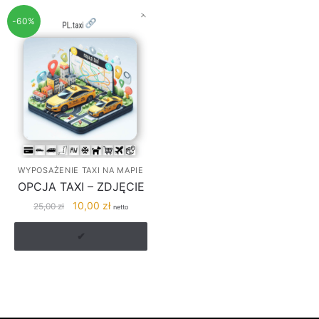
-60%
WYPOSAŻENIE TAXI NA MAPIE
OPCJA TAXI – ZDJĘCIE
Pierwotna
Aktualna
10,00
zł
25,00
zł
netto
cena
cena
wynosiła:
wynosi:
✔
25,00 zł.
10,00 zł.