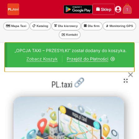
Przejdź
Przejdź
🛍️ Sklep
1
do
do
nawigacji
treści
🗺️ Mapa Taxi
📋 Katalog
🚖 Dla kierowcy
🏢 Dla firm
📡 Monitoring GPS
✉️ Kontakt
„OPCJA TAXI – PRZESYŁKI” został dodany do koszyka.
Zobacz Koszyk
Przejdź do Płatności
🔍