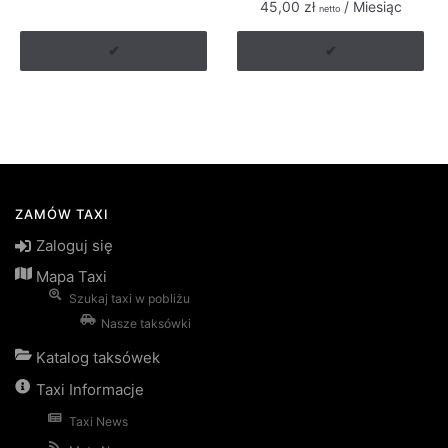
45,00
zł
/ Miesiąc
netto
✔
✔
ZAMÓW TAXI
Zaloguj się
Mapa Taxi
Szukaj taxi w pobliżu
Nasze taksówki
Katalog taksówek
Taxi Informacje
Taxi News