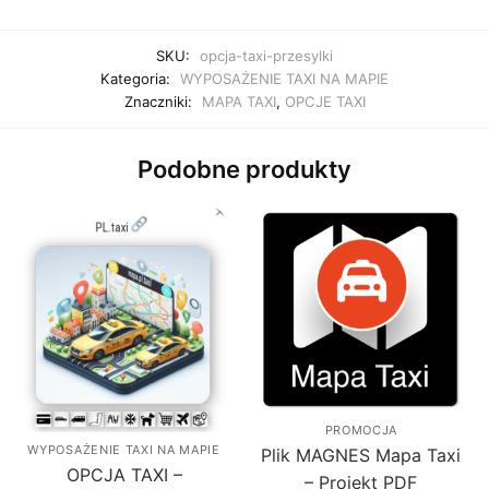
SKU:
opcja-taxi-przesylki
Kategoria:
WYPOSAŻENIE TAXI NA MAPIE
Znaczniki:
MAPA TAXI
,
OPCJE TAXI
Podobne produkty
PROMOCJA
WYPOSAŻENIE TAXI NA MAPIE
Plik MAGNES Mapa Taxi
OPCJA TAXI –
– Projekt PDF