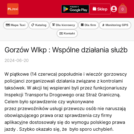
Przejdź
Przejdź
🛍️ Sklep
0
do
do
nawigacji
treści
🗺️ Mapa Taxi
📋 Katalog
🚖 Dla kierowcy
🏢 Dla firm
📡 Monitoring GPS
✉️ Kontakt
Gorzów Wlkp : Wspólne działania służb
2024-06-20
W piątkowe (14 czerwca) popołudnie i wieczór gorzowscy
policjanci zorganizowali działania związane z kontrolami
taksówek. W akcji tej wspierani byli przez funkcjonariuszy
Inspekcji Transportu Drogowego oraz Straż Graniczną.
Celem było sprawdzenie czy wykonywane
przez przewoźników usługi przewozu osób nie naruszają
obowiązującego prawa oraz sprawdzenia czy firmy
aplikacyjne dostosowały się do wymogu polskiego prawa
jazdy . Szybko okazało się, że było sporo uchybień.