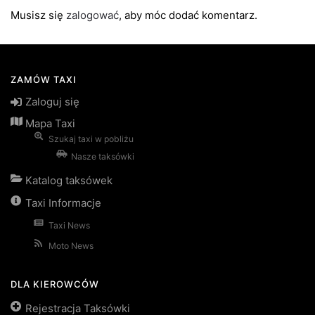
Musisz się
zalogować
, aby móc dodać komentarz.
ZAMÓW TAXI
Zaloguj się
Mapa Taxi
Szukaj taxi w pobliżu
Nasze taksówki
Katalog taksówek
Taxi Informacje
Taxi News
Moto News
DLA KIEROWCÓW
Rejestracja Taksówki